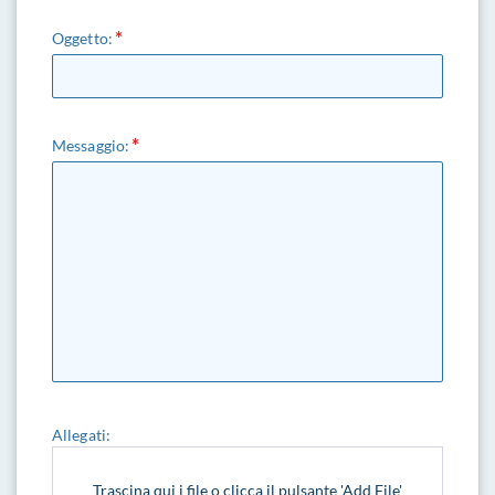
Oggetto:
Messaggio:
Allegati:
Trascina qui i file o clicca il pulsante 'Add File'